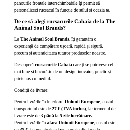
panourile frontale interschimbabile îți permit să
personalizezi rucsacul în funcție de stilul și ocazia ta.
De ce să alegi rucsacurile Cabaia de la The
Animal Soul Brands?
La
The Animal Soul Brands,
îți garantăm o
experiență de cumpărare ușoară, rapidă și sigură,
precum și autenticitatea tuturor produselor noastre.
Descoperă
rucsacurile Cabaia
care ți se potrivesc cel
mai bine și bucură-te de un design inovator, practic și
prietenos cu mediul.
Condiții de livrare:
Pentru livrările în interiorul
Uniunii Europene
, costul
transportului este de
27 € (TVA inclus)
, iar termenul de
livrare este de
3 până la 5 zile lucrătoare.
Pentru livrările în
afara Uniunii Europene
, costul este
de
35 €
, iar eventualele taxe vamale din țara de