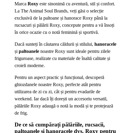
Marca
Roxy
este sinonimă cu aventură, stil și confort.
La The Animal Soul Brands, veți găsi o selecție
exclusivă de la paltoane și hanorace Roxy până la
rucsacuri și pălării Roxy, concepute pentru a vă însoți
în orice ocazie cu o notă feminină și sportivă.
Dacă sunteți în căutarea căldurii și stilului,
hanoracele
și
paltoanele
noastre Roxy sunt ideale pentru zilele
friguroase, realizate cu materiale de înaltă calitate și
croieli moderne.
Pentru un aspect practic și funcțional, descoperă
ghiozdanele noastre Roxy, perfecte atât pentru
utilizarea de zi cu zi, cât și pentru evadarile de
weekend. Iar dacă îți dorești un accesoriu versatil,
pălăriile Roxy adaugă o notă la modă și te protejează
de frig.
De ce să cumpărați pălăriile, rucsacii,
paltoanele și hanoracele dvs. Roxy pentru