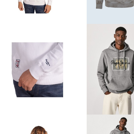
Când cumpărați cu noi, vă bu
pentru toate produsele noas
Descoperă colecția noastr
Comandați astăzi la The Ani