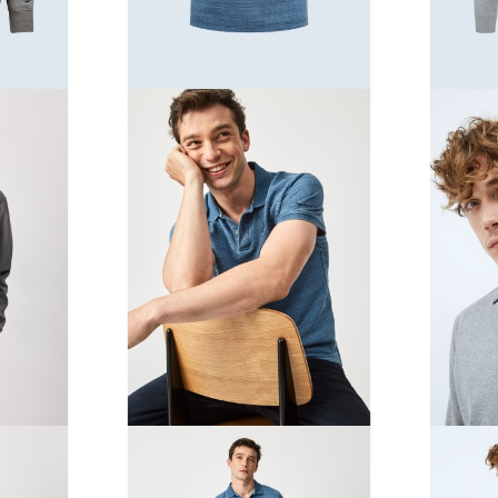
curați de transport gratuit în peninsula, recepție în 24-48 de ore și d
tre. Ne dorim ca experiența dvs. de cumpărături să fie rapidă, sigură ș
ă de
îmbrăcăminte Pepe Jeans
și îmbracă-te cu stil, fără a renunța 
mal Soul Brands și bucurați-vă de cea mai bună modă sustenabilă!<