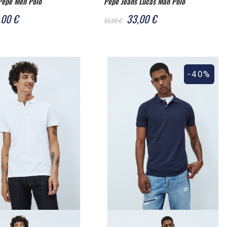
Pepe Men Polo
Pepe Jeans Lucas Man Polo
,00 €
33,00 €
55,00 €
-40%