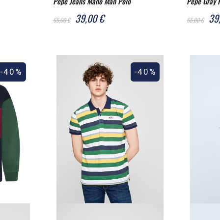
Pepe Jeans Mano Man Polo
Pepe Gray 
39,00 €
39
65,00 €
65,00 €
-40%
-40%