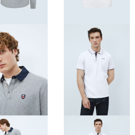
e o garanție de autenticitate
i complet satisfăcătoare.
la confort.