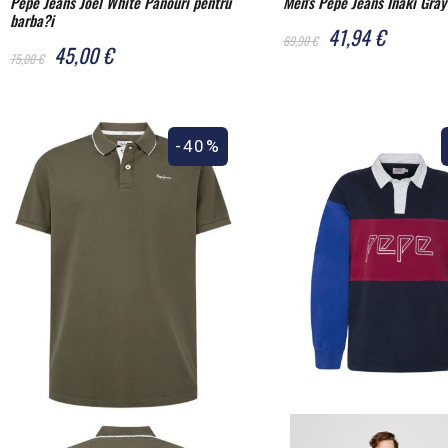
Pepe Jeans Joel White Panouri pentru
Men's Pepe Jeans Iñaki Gray
barba?i
41,94 €
69,90 €
45,00 €
75,00 €
-40%