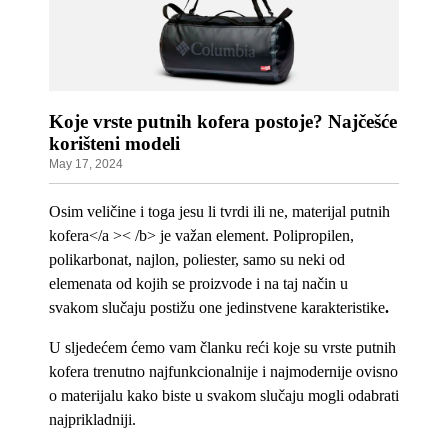
Koje vrste putnih kofera postoje? Najčešće
korišteni modeli
May 17, 2024
Osim veličine i toga jesu li tvrdi ili ne, materijal putnih
kofera</a >< /b> je važan element. Polipropilen,
polikarbonat, najlon, poliester, samo su neki od
elemenata od kojih se proizvode i na taj način u
svakom slučaju postižu one jedinstvene karakteristike
.
U sljedećem ćemo vam članku reći koje su vrste putnih
kofera trenutno najfunkcionalnije i najmodernije ovisno
o materijalu kako biste u svakom slučaju mogli odabrati
najprikladniji.