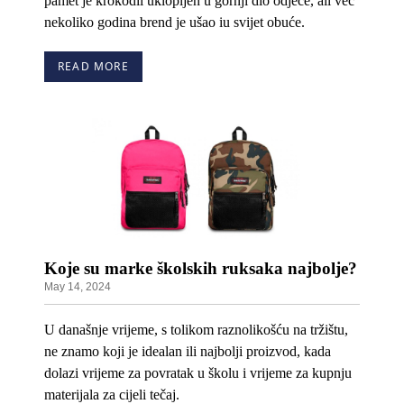
pamet je krokodil uklopljen u gornji dio odjeće, ali već
nekoliko godina brend je ušao iu svijet obuće.
READ MORE
Koje su marke školskih ruksaka najbolje?
May 14, 2024
U današnje vrijeme, s tolikom raznolikošću na tržištu,
ne znamo koji je idealan ili najbolji proizvod, kada
dolazi vrijeme za povratak u školu i vrijeme za kupnju
materijala za cijeli tečaj.