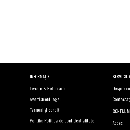
Osim toga, pažljivo biramo održive proizvode, smanju
Kupite svoju robnu torbu sada u The Animal Soul Bran
Nemojte propustiti svoje!
INFORMAȚIE
SERVICIU 
Livrare & Returnare
Despre no
Avertisment legal
Contactaţ
Termeni și condiții
CONTUL M
Politika Politica de confidențialitate
Acces