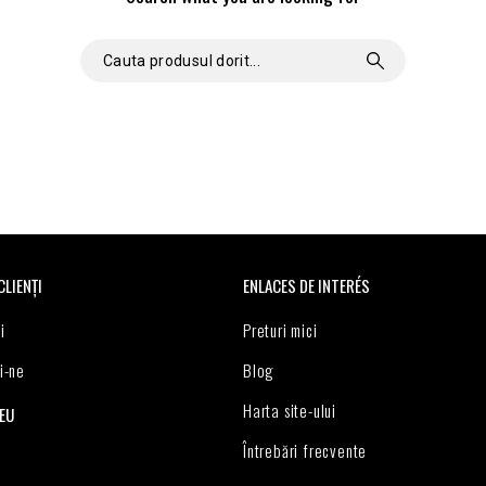
jući utjecaj na okoliš bez ugrožavanja kvalitete.
ds i uživajte u najboljoj kvaliteti uz uslugu bez premca.
CLIENȚI
ENLACES DE INTERÉS
i
Preturi mici
i-ne
Blog
Harta site-ului
EU
Întrebări frecvente