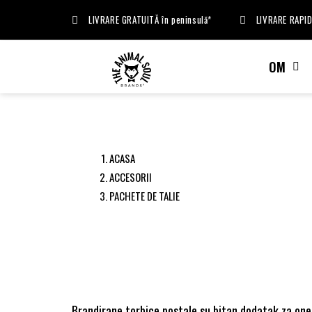
LIVRARE GRATUITĂ în peninsulă*
LIVRARE RAPID
OM
ACASA
ACCESORII
PACHETE DE TALIE
Brandirane torbice postale su bitan dodatak za one k