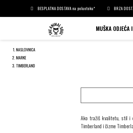
BESPLATNA DOSTAVA na poluotoku*
BRZA DOSTA
MUŠKA ODJEĆA 
NASLOVNICA
MARKE
TIMBERLAND
Ako tražiš kvalitetu, stil 
Timberland i čizme Timberla