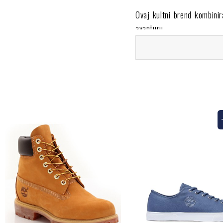
Ovaj kultni brend kombinir
avanturu.
Za one koji traže Timberl
savršene za svakodnevnu u
Također, u našoj ponudi s
prepoznatljiv.
Zašto kupiti svo
Brands?
U The Animal Soul Brands ne
Uz to, predani smo održivo
utjecajem na okoliš.