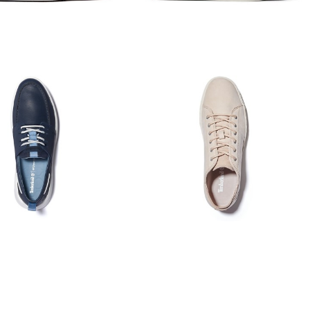
ražavaju tvoj avanturistički
 izbor Timberlanda.