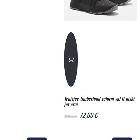
Tenisice timberland solarni val lt niski
jet crni
72,00 €
120,00 €