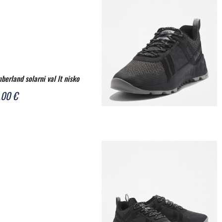
mberland solarni val lt nisko
,00 €