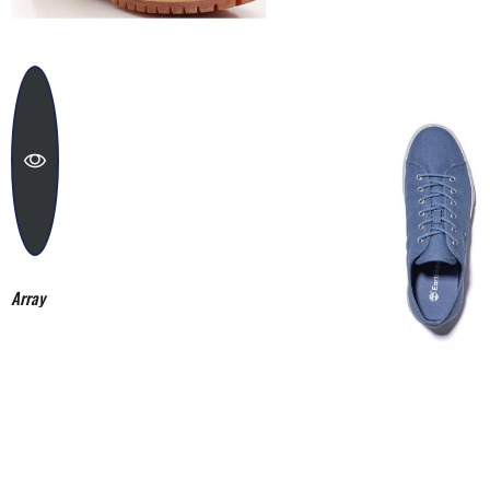
Upotpuni svoj outfit s polo
duh.
Otkrij u The Animal Soul Br
Array