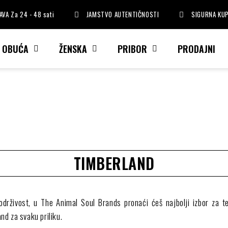
VA Za 24 - 48 sati
JAMSTVO AUTENTIČNOSTI
SIGURNA KU
I OBUĆA
ŽENSKA
PRIBOR
PRODAJNI
TIMBERLAND
i održivost, u The Animal Soul Brands pronaći ćeš najbolji izbor za 
nd za svaku priliku.