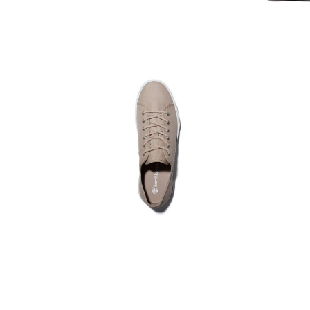
 majice Timberland i podigni svoj stil na višu razinu s komadima koji od
ands udobno, sigurno i ekološki odgovorno iskustvo kupovine uz najbolji