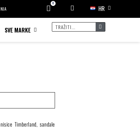
HR
PNJA
SVE MARKE
tenisice Timberland, sandale