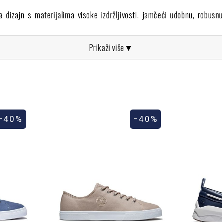
a dizajn s materijalima visoke izdržljivosti, jamčeći udobnu, robus
Prikaži više
▼
and čizme muškarci koje nude funkcionalnost i dašak mode, nudimo i 
potrebu.
u i muške sandale Timberland, idealne za ljeto, s udobnošću i izdrž
−40%
−40%
je tenisice, sandale i čizme Timberland 
 fokusiramo se samo na ponudu najboljih proizvoda, već ti jamčimo i s
sti i biramo brendove poput Timberlanda, koji koriste odgovorne pr