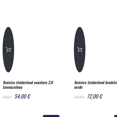
Tenisice timberland avantura 2.0
Tenisice timberland bradstre
tamnozelena
verde
54,00 €
72,00 €
90,00 €
120,00 €