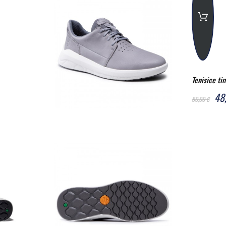
Tenisice ti
48
80,00 €