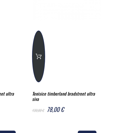
et ultra
Tenisice timberland bradstreet ultra
siva
78,00 €
130,00 €