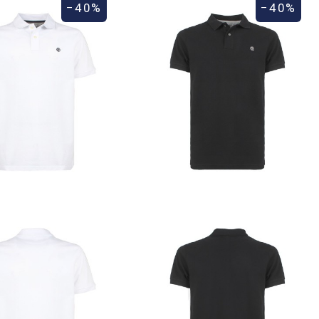
−40%
−40%