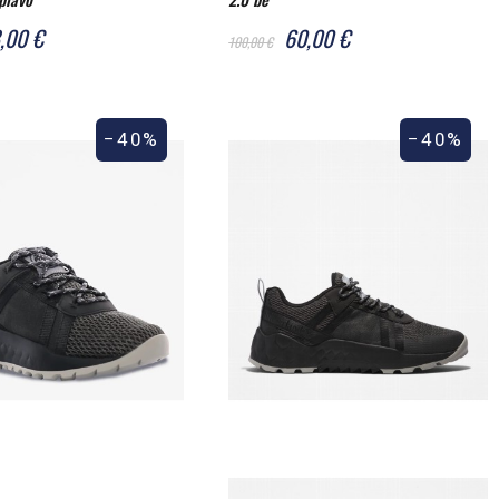
,00 €
60,00 €
100,00 €
−40%
−40%