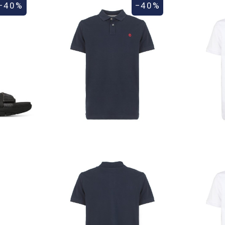
−40%
−40%