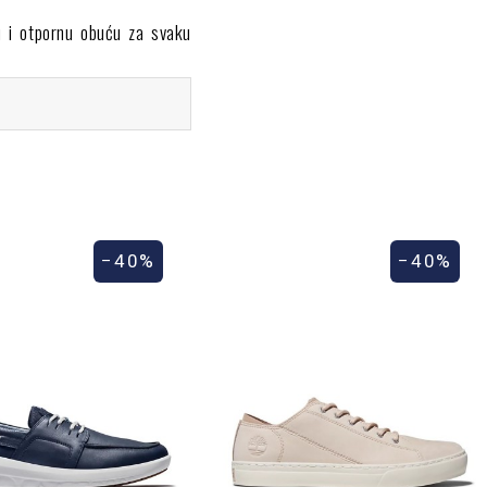
nu i otpornu obuću za svaku
klasične i moderne modele,
ljivošću po kojoj je brend
−40%
−40%
u The Animal Soul
igurnu te brzu kupovinu.
ocese i materijale s manjim