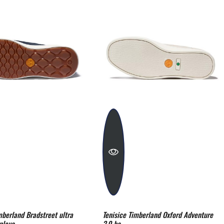
mberland Bradstreet ultra
Tenisice Timberland Oxford Adventure
plavo
2.0 be