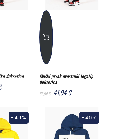
ške dukserice
Muški prvak dvostruki logotip
dukserica
€
41,94 €
69,90 €
−40%
−40%