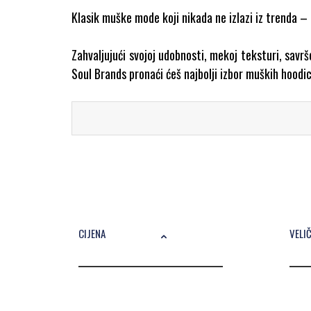
Klasik muške mode koji nikada ne izlazi iz trenda
Zahvaljujući svojoj udobnosti, mekoj teksturi, sav
Soul Brands pronaći ćeš najbolji izbor muških hoodi
Nudimo najtraženije modele brendiranih hoodica za 
tražiš i koja je trenutno u modi.
Zašto kupiti mušku hoodicu na The 
Raznolikost
CIJENA
VELI
Postoji mnogo vrsta hoodica – ključno je pronaći onu 
klasičnih hoodica s patentnim zatvaračem ili bez 
sve veličine i boje.
Cijena