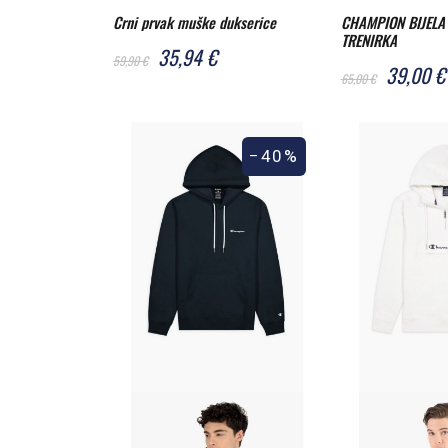
Crni prvak muške dukserice
CHAMPION BIJELA
TRENIRKA
35,94 €
59,90 €
39,00 €
65,00 €
−40%