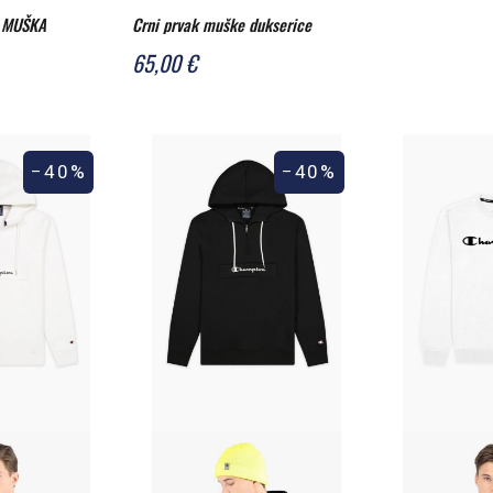
 MUŠKA
Crni prvak muške dukserice
65,00 €
−40%
−40%