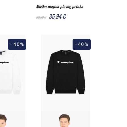
Muška majica plavog prvaka
35,94 €
59,90 €
−40%
−40%