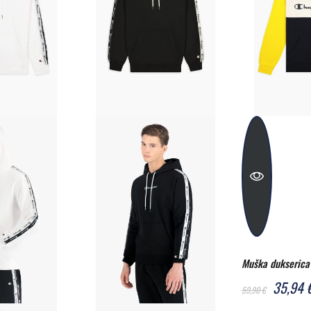
Muška dukserica
35,94 
59,90 €