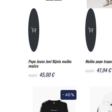
Pepe Jeans Joel Bijela muška
Muške pepe traper
majica
41,94 €
69,90 €
45,00 €
75,00 €
−40%