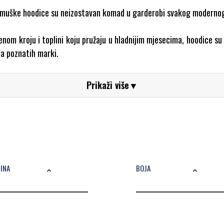
 – muške hoodice su neizostavan komad u garderobi svakog modern
ršenom kroju i toplini koju pružaju u hladnijim mjesecima, hoodice 
ca poznatih marki.
muškarce, jer uvijek predviđamo modne trendove i pažljivo biramo
Prikaži više
▼
Animal Soul Brands?
ČINA
BOJA
koja ti najbolje pristaje. U našoj ponudi naći ćeš širok izbor hoodic
njega, do modela s kapuljačom – marki kao što su Armani Exchang