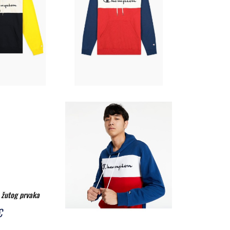
 žutog prvaka
€