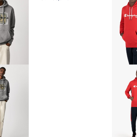
aši kupci u Španjolskoj, uz jednostavno iskustvo kupnje bez dodatn