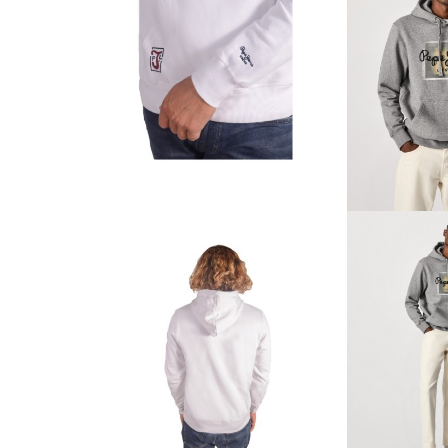
inozemstvu, uživat ćete u istim pogodnostima kao n