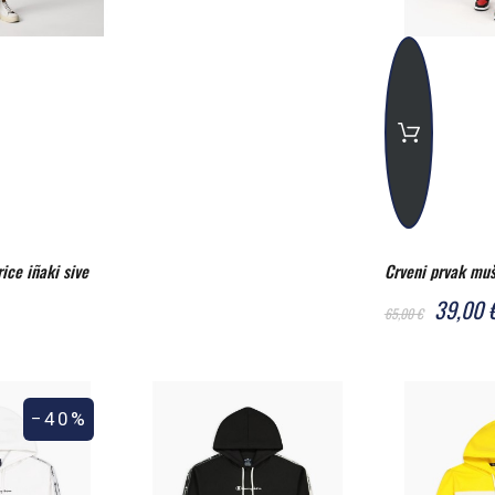
ice iñaki sive
Crveni prvak mu
39,00 
65,00 €
−40%