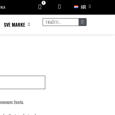
HR
PNJA
SVE MARKE
dnevnom životu.