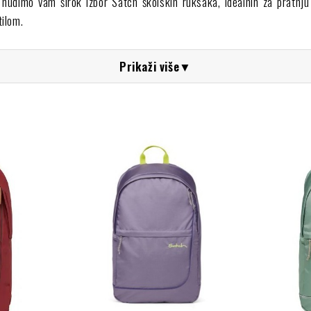
nudimo vam širok izbor Satch školskih ruksaka, idealnih za pratnju 
tilom.
iran je s podesivim ergonomskim sustavom koji ravnomjerno raspoređ
Prikaži više
▼
etince kako bi sve bilo u redu i lako dostupno. Izrađeni od reciklir
t brenda održivosti.
uksake kod The Animal Soul Brands?
 Brands sinonim je za kvalitetu i povjerenje. Jamčimo besplatnu dost
o da su svi naši proizvodi 100% autentični.
 koje su posvećene odgovornosti prema okolišu, kao što je Satch.
rijte najbolji izbor Satch ruksaka i pronađite savršenu ravnotežu iz