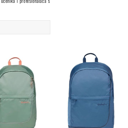
učenika i profesionalaca s
uje težinu, štiteći leđa i
anih materijala, ovi ruksaci
avu na poluotok, primitak u
među dizajna, praktičnosti i