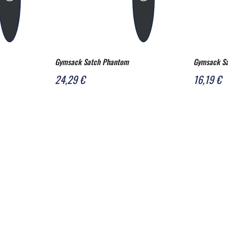
Gymsack Satch Phantom
Gymsack Sa
24,29 €
16,19 €