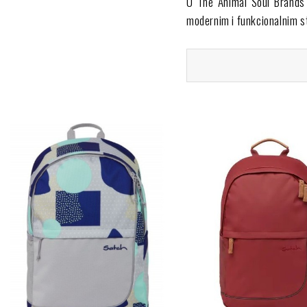
U The Animal Soul Brands 
modernim i funkcionalnim s
Svaki Satch ruksak dizajn
poboljšavajući držanje.
Osim toga, imaju pametne pr
također odražavaju predanos
Zašto kupiti Satch r
Kupnja kod The Animal Soul
roku od 24-48 sati i jamstv
Osim toga, promičemo marke
U našoj online trgovini otk
ekološke posvećenosti.