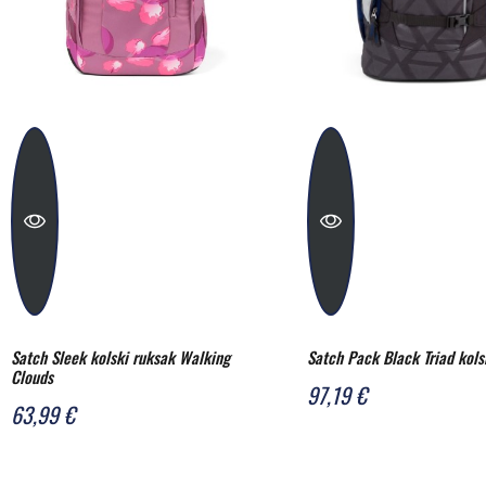
Satch Sleek kolski ruksak Walking
Satch Pack Black Triad kols
Clouds
97,19 €
63,99 €