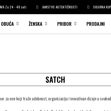
VA Za 24 - 48 sati
JAMSTVO AUTENTIČNOSTI
SIGURNA KU
I OBUĆA
ŽENSKA
PRIBOR
PRODAJNI
SATCH
bor za one koji traže udobnost, organizaciju i inovativan dizajn u svako