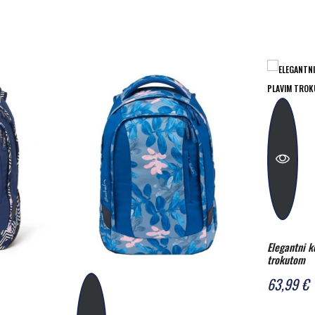
Elegantni 
trokutom
63,99 €