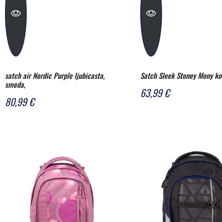
satch air Nordic Purple ljubicasta,
Satch Sleek Stoney Mony ko
smeda,
63,99 €
80,99 €