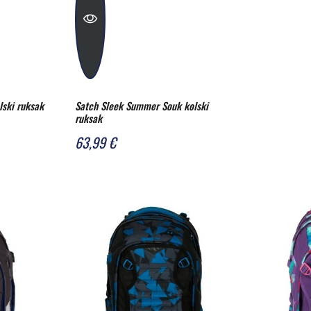
lski ruksak
Satch Sleek Summer Souk kolski
ruksak
63,99 €