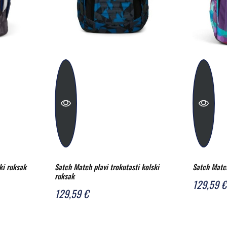
ki ruksak
Satch Match plavi trokutasti kolski
Satch Match
ruksak
129,59 €
129,59 €