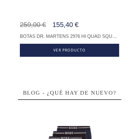
259,00 €
155,40 €
259
BOTAS DR. MARTENS 2976 HI QUAD SQUARED BLACK POLISHED SMOOTH UNISEX
VER PRODUCTO
BLOG - ¿QUÉ HAY DE NUEVO?