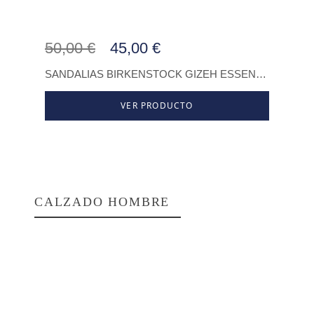
50,00 €
45,00 €
75,
SANDALIAS BIRKENSTOCK GIZEH ESSENTIALS EVA REGULAR KHAKI
VER PRODUCTO
CALZADO HOMBRE