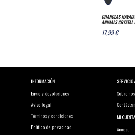
CHANCLAS HAVAIANAS TOP
CHANCLAS HAVAIA
ANIMALS CRYSTAL ROSE
LOGO NAVY BLUE
17,99 €
15,59 €
25,99 €
INFORMACIÓN
SERVICIO 
Envío y devoluciones
Sobre nos
Aviso legal
Contácta
Términos y condiciones
MI CUENT
Política de privacidad
Acceso