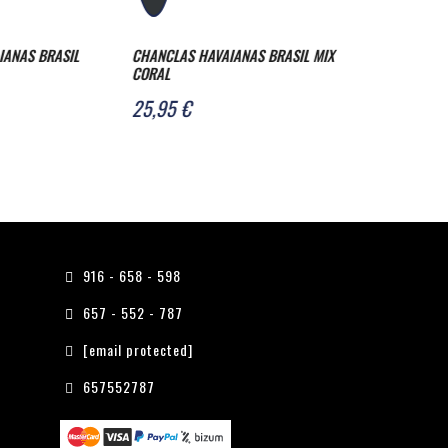
ANAS BRASIL MIX
CHANCLAS HAVAIANAS FANTASIA
CHANCLAS HAV
GLOSS ICE GREY
TIRAS ROSE G
16,99 €
16,99 €
916 - 658 - 598
657 - 552 - 787
[email protected]
657552787