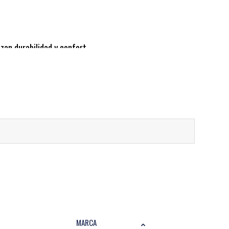
zan durabilidad y confort.
 superficies.
elegantes.
MARCA