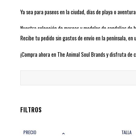
Ya sea para paseos en la ciudad, días de playa o aventura
Nuestra selección de marcas y modelos de sandalias de h
Recibe tu pedido sin gastos de envío en la península, en
Gracias a su diseño ergonómico y suelas antideslizantes,
¡Compra ahora en The Animal Soul Brands y disfruta de c
Y es que solo ofrecemos artículos de alta calidad, respa
Además, contamos con una amplia variedad de modelos, d
¿Por qué comprar tus sandalias para hombre en The Ani
FILTROS
PRECIO
TALLA