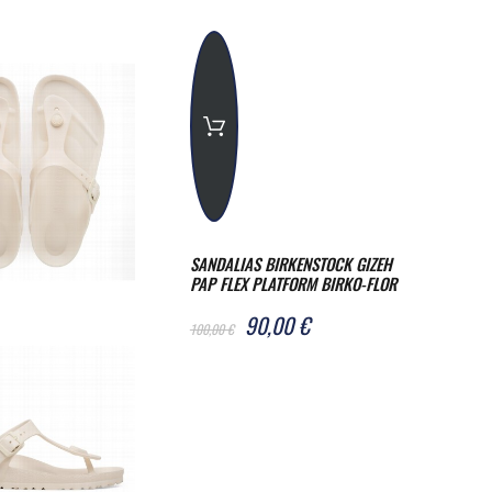
SANDALIAS BIRKENSTOCK GIZEH
PAP FLEX PLATFORM BIRKO-FLOR
ELECTRIC METALLIC COPPER
90,00 €
REGULAR
100,00 €