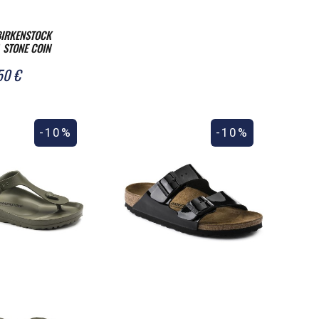
BIRKENSTOCK
 STONE COIN
50 €
-10%
-10%