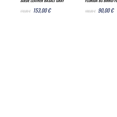
SUEDE LEATHER BASALT GRAY
FLORIDA BS BIRKO-F
REGULAR
GRACEFUL PEARL WH
153,00 €
90,00 €
170,00 €
100,00 €