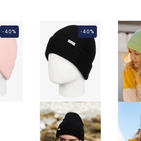
 diseño!
-40%
-40%