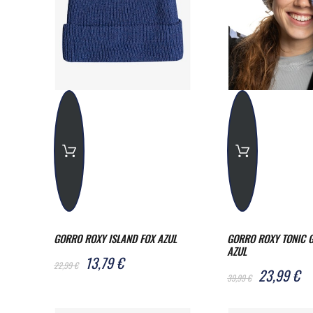
GORRO ROXY ISLAND FOX AZUL
GORRO ROXY TONIC G
AZUL
13,79 €
22,99 €
23,99 €
39,99 €