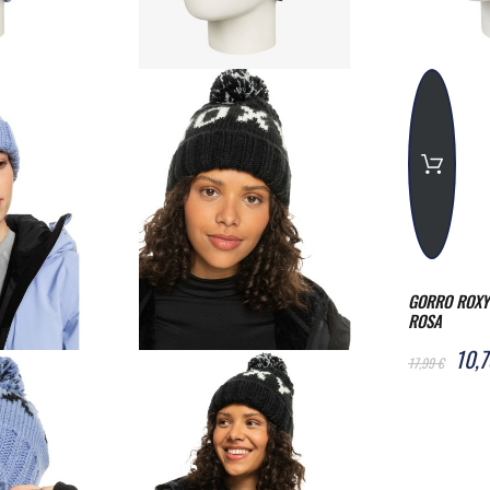
GORRO ROXY 
ROSA
10,7
17,99 €