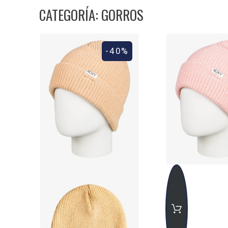
¡Haz tu pedido hoy mismo y disfruta de la mejor calidad y
CATEGORÍA: GORROS
-40%