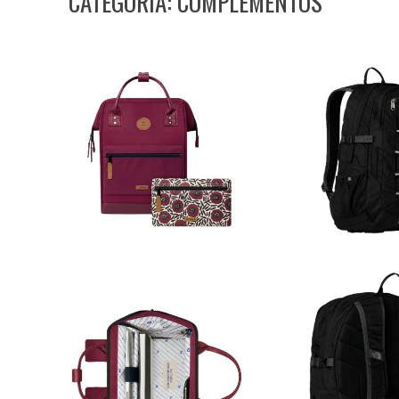
CATEGORÍA: COMPLEMENTOS
¡Haz tu pedido hoy y dale un plus de estilo a tu día a día!