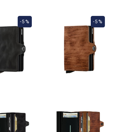
-5%
-5%