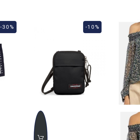
-30%
-10%