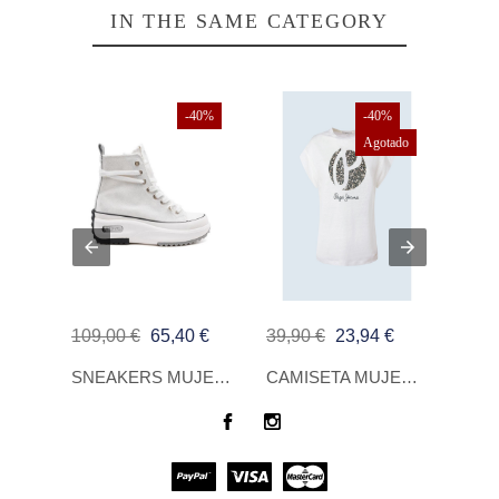
IN THE SAME CATEGORY
-40%
-40%
Agotado
109,00 €
65,40 €
39,90 €
23,94 €
190,
CHANCLAS HAVAIANAS TOP COOL WHITE, GREEN
SNEAKERS MUJER REPLAY AQUA CLEAN WHITE SILVER
CAMISETA MUJER PEPE JEANS ALICE