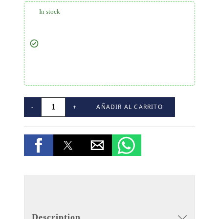
In stock
-
+
AÑADIR AL CARRITO
Description