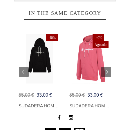
IN THE SAME CATEGORY
ado
-40%
-40%
Agotado
55,00 €
33,00 €
55,00 €
33,00 €
65,0
SUDADERA HOMBRE ARMANI EXCHANGE ROJO
SUDADERA HOMBRE CHAMPION NEGRO
SUDADERA HOMBRE CHAMPION ROSA