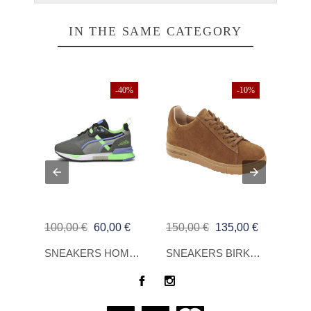
IN THE SAME CATEGORY
%
-40%
-10%
ado
€
100,00 €
60,00 €
150,00 €
135,00 €
59,0
SNEAKERS HOMBRE TIMBERLAND UNION WHARF 2.0 BEIGE
SNEAKERS HOMBRE PUMA MIRAGE TECH CASTLEROCK
SNEAKERS BIRKENSTOCK BEND LOW LEVE MINK REGULAR