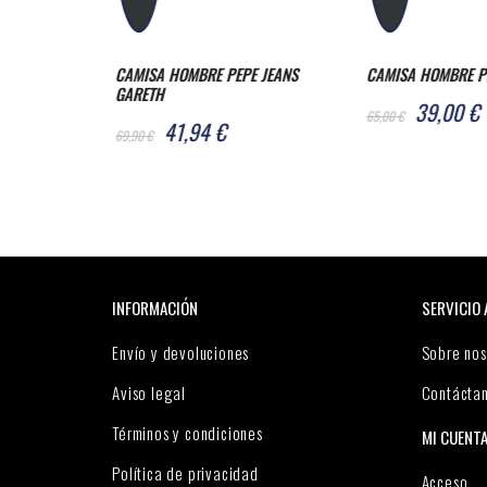
E JEANS
CAMISA HOMBRE PEPE JEANS KEVIN
ABRIGO HOMBRE PE
MILITAR
39,00 €
65,00 €
96,00 €
160,00 €
INFORMACIÓN
SERVICIO 
Envío y devoluciones
Sobre nos
Aviso legal
Contácta
Términos y condiciones
MI CUENT
Política de privacidad
Acceso