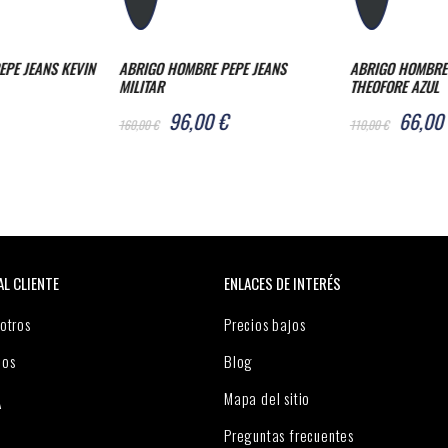
PE JEANS
ABRIGO HOMBRE PEPE JEANS
ABRIGO MUJER P
THEOFORE AZUL
126,0
210,00 €
66,00 €
110,00 €
AL CLIENTE
ENLACES DE INTERÉS
otros
Precios bajos
nos
Blog
Mapa del sitio
A
Preguntas frecuentes