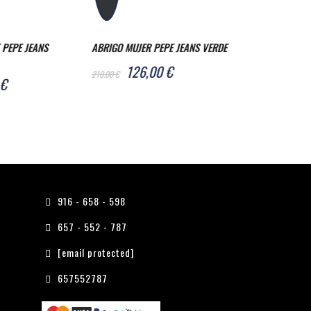
EPE JEANS VERDE
ABRIGO PEPE JEANS HEINRICH
BLUSA MUJER P
SCOUT BLUE
0 €
39,0
65,00 €
72,00 €
120,00 €
916 - 658 - 598
657 - 552 - 787
[email protected]
657552787