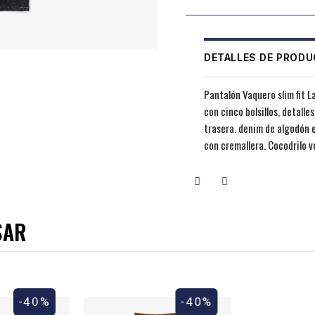
DETALLES DE PROD
Pantalón Vaquero slim fit 
con cinco bolsillos, detalle
trasera. denim de algodón e
con cremallera. Cocodrilo ve
SAR
-40%
-40%