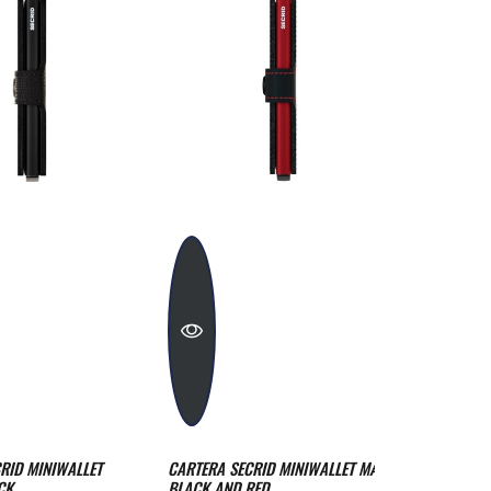
 MINIWALLET
CARTERA SECRID MINIWALLET MATTE
CARTERA SECR
BLACK AND RED
METALLIC CH