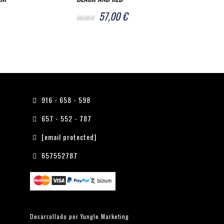
57,00 €
61,75
60,00 €
65,00 €
916 - 658 - 598
657 - 552 - 787
[email protected]
657552787
Desarrollado por
Yungle Marketing