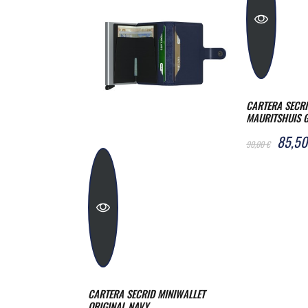
CARTERA SECRID M
MAURITSHUIS GOL
85,50 €
90,00 €
IWALLET
CARTERA SECRID MINIWALLET
OWN
ORIGINAL NAVY