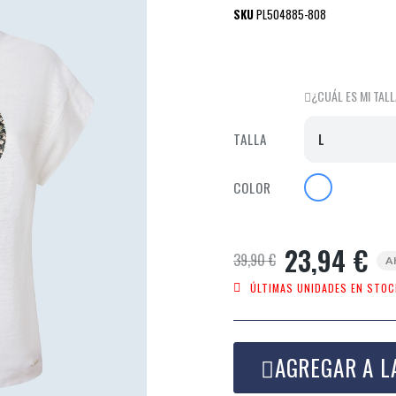
SKU
PL504885-808
¿CUÁL ES MI TAL
TALLA
COLOR
23,94 €
39,90 €
A
ÚLTIMAS UNIDADES EN STOC
AGREGAR A L