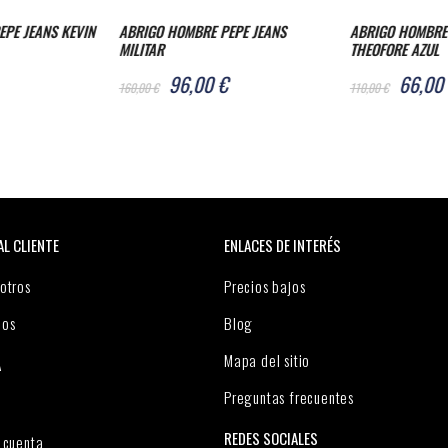
PE JEANS
ABRIGO HOMBRE PEPE JEANS
ABRIGO MUJER P
THEOFORE AZUL
126,0
210,00 €
66,00 €
110,00 €
AL CLIENTE
ENLACES DE INTERÉS
otros
Precios bajos
nos
Blog
Mapa del sitio
A
Preguntas frecuentes
REDES SOCIALES
 cuenta