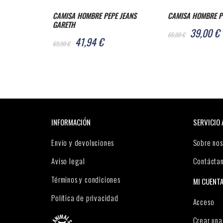
E JEANS
CAMISA HOMBRE PEPE JEANS KEVIN
ABRIGO HOMBRE PE
MILITAR
39,00 €
65,00 €
96,00 €
160,00 €
INFORMACIÓN
SERVICIO 
Envío y devoluciones
Sobre nos
Aviso legal
Contácta
Términos y condiciones
MI CUENT
Política de privacidad
Acceso
Crear una