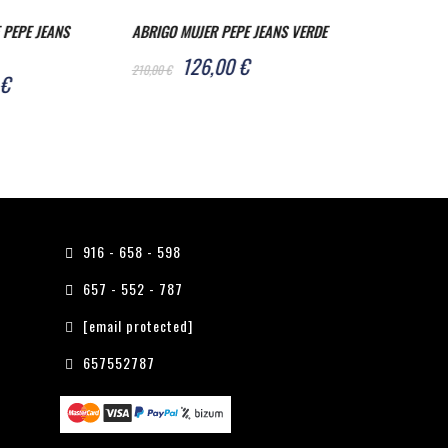
EPE JEANS VERDE
ABRIGO PEPE JEANS HEINRICH
BLUSA MUJER P
SCOUT BLUE
0 €
39,0
65,00 €
72,00 €
120,00 €
916 - 658 - 598
657 - 552 - 787
[email protected]
657552787