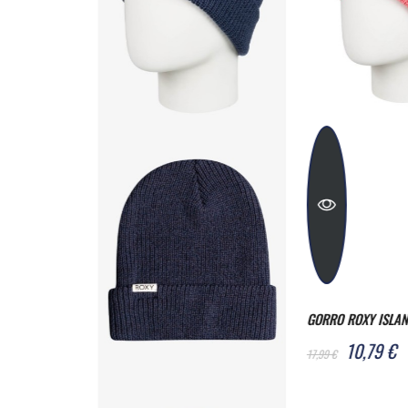
GORRO ROXY ISLAND FOX GIRL ROSA
CAMISETA ROXY BEA
AMARILLO
10,79 €
17,99 €
21,59 €
35,99 €