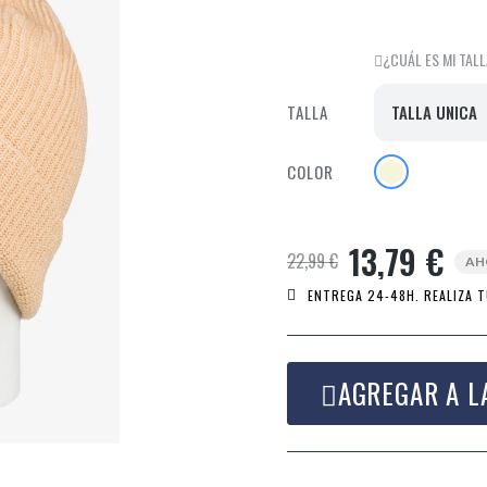
¿CUÁL ES MI TAL
TALLA
COLOR
13,79 €
22,99 €
AH
ENTREGA 24-48H. REALIZA T
AGREGAR A L