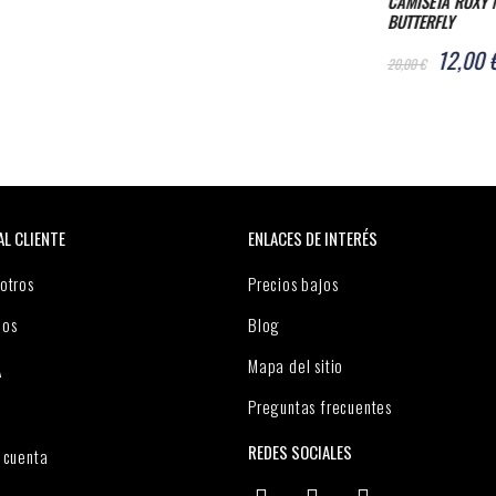
CAMISETA ROXY NOON OCEAN B
CAMISETA ROXY 
BUTTERFLY
EGRET
12,00 €
12,00 
20,00 €
20,00 €
AL CLIENTE
ENLACES DE INTERÉS
otros
Precios bajos
nos
Blog
Mapa del sitio
A
Preguntas frecuentes
REDES SOCIALES
 cuenta