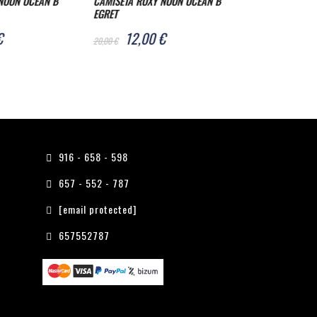
NOON OCEAN B
CHAQUETA ROXY STORM WARNING
CHAQUETA RO
ANTRACITA
VERDE
€
71,99 €
71,9
119,99 €
119,99 €
916 - 658 - 598
657 - 552 - 787
[email protected]
657552787