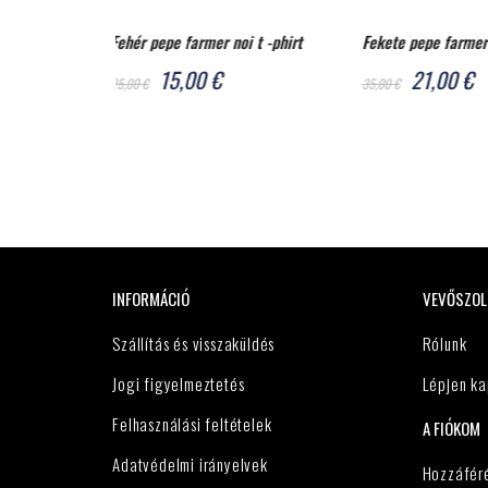
 t -phirt
Fekete pepe farmer noi t -phirt
Blúz no pepe farme
21,00 €
39,00 €
35,00 €
65,00 €
INFORMÁCIÓ
VEVŐSZOL
Szállítás és visszaküldés
Rólunk
Jogi figyelmeztetés
Lépjen ka
Felhasználási feltételek
A FIÓKOM
Adatvédelmi irányelvek
Hozzáfér