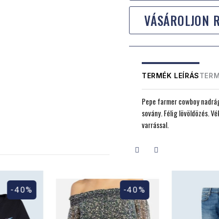
VÁSÁROLJON 
TERMÉK LEÍRÁS
TERM
Pepe farmer cowboy nadrág 
sovány. Félig lövöldözés. V
varrással.
-40%
-40%