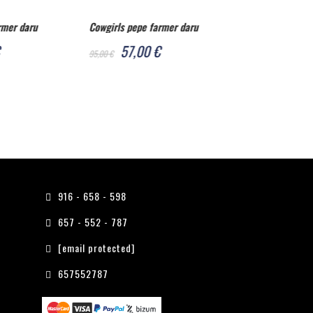
armer daru
Ember pepe farmer stanley ember
Ember pepe fa
€
51,00 €
57,00
85,00 €
95,00 €
916 - 658 - 598
657 - 552 - 787
[email protected]
657552787