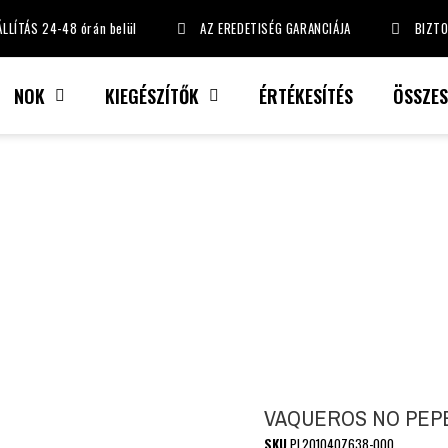
LLÍTÁS 24-48 órán belül
AZ EREDETISÉG GARANCIÁJA
BIZT
NOK
KIEGÉSZÍTŐK
ÉRTÉKESÍTÉS
ÖSSZE
VAQUEROS NO PEP
SKU
PL201040Z638-000