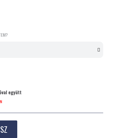
TEM?
óval együtt
ON
ESZ