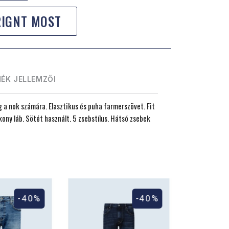
RIGNT MOST
ÉK JELLEMZŐI
a nok számára. Elasztikus és puha farmerszövet. Fit
ékony láb. Sötét használt. 5 zsebstílus. Hátsó zsebek
-40%
-40%