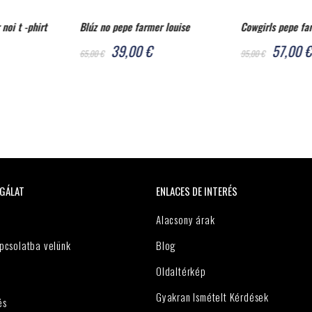
r louise
Cowgirls pepe farmer daru
Cowgirls pepe f
57,00 €
57,00 
95,00 €
95,00 €
GÁLAT
ENLACES DE INTERÉS
Alacsony árak
pcsolatba velünk
Blog
Oldaltérkép
Gyakran Ismételt Kérdések
és